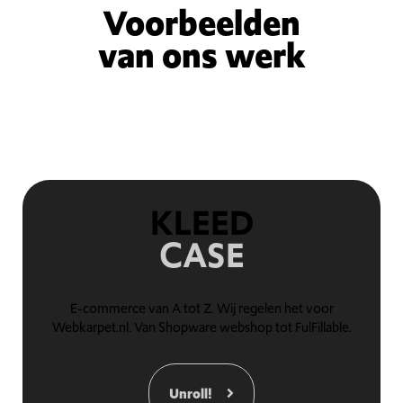
Voorbeelden
van ons werk
KLEED
CASE
E-commerce van A tot Z. Wij regelen het voor
Webkarpet.nl. Van Shopware webshop tot FulFillable.
Unroll!