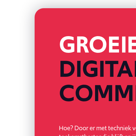
GROEI
DIGITA
COMM
Hoe? Door er met techniek vo