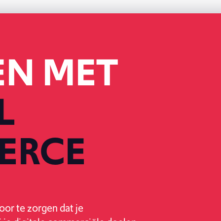
EN MET
L
ERCE
or te zorgen dat je