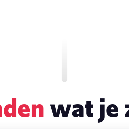
nden
wat je 