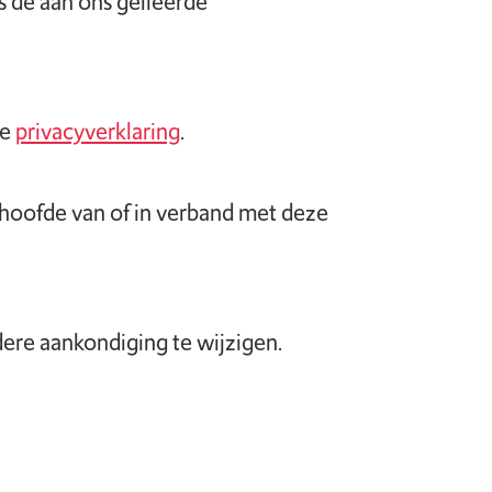
s de aan ons gelieerde
ze
privacyverklaring
.
t hoofde van of in verband met deze
ere aankondiging te wijzigen.