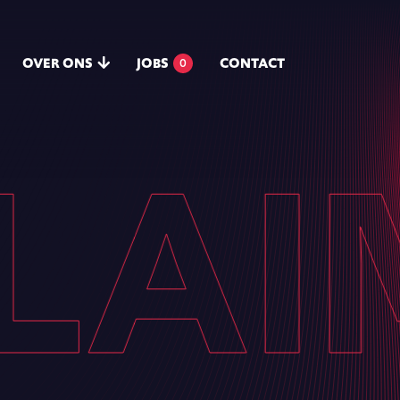
OVER ONS
JOBS
CONTACT
0
AIM