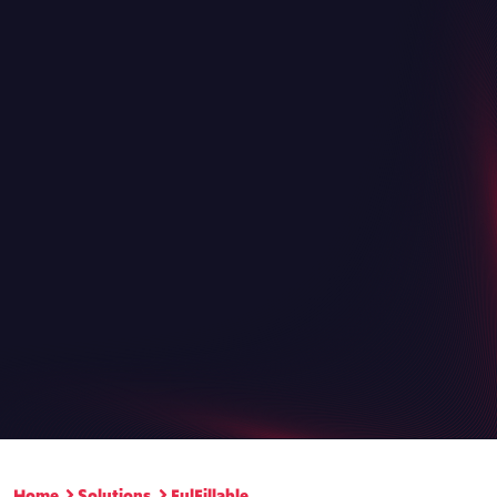
Home
Solutions
FulFillable